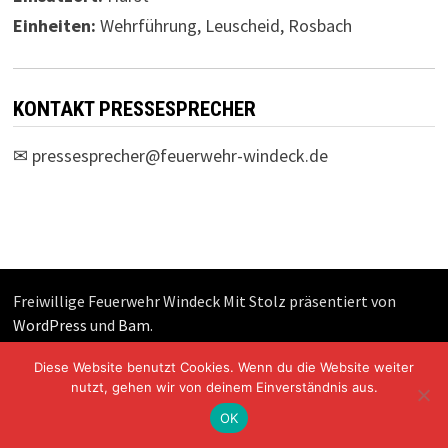
Einheiten:
Wehrführung, Leuscheid, Rosbach
KONTAKT PRESSESPRECHER
✉
pressesprecher@feuerwehr-windeck.de
Freiwillige Feuerwehr Windeck Mit Stolz präsentiert von
WordPress
und
Bam
.
Diese Website benutzt Cookies. Wenn du die Website weiter
nutzt, gehen wir von deinem Einverständnis aus.
OK