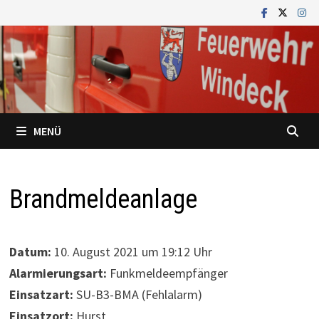
Zum
Inhalt
springen
MENÜ
Brandmeldeanlage
Datum:
10. August 2021 um 19:12 Uhr
Alarmierungsart:
Funkmeldeempfänger
Einsatzart:
SU-B3-BMA (Fehlalarm)
Einsatzort:
Hurst