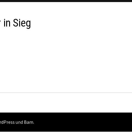
 in Sieg
rdPress
und
Bam
.