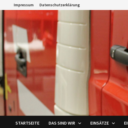
Zum
Impressum
Datenschutzerklärung
Inhalt
springen
STARTSEITE
DAS SIND WIR
EINSÄTZE
E