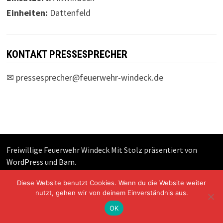
Einheiten:
Dattenfeld
KONTAKT PRESSESPRECHER
✉
pressesprecher@feuerwehr-windeck.de
Freiwillige Feuerwehr Windeck Mit Stolz präsentiert von
WordPress
und
Bam
.
Diese Website benutzt Cookies. Wenn du die Website weiter
nutzt, gehen wir von deinem Einverständnis aus.
OK