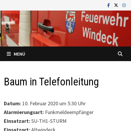
Zum
Inhalt
springen
MENÜ
Baum in Telefonleitung
Datum:
10. Februar 2020 um 5:30 Uhr
Alarmierungsart:
Funkmeldeempfänger
Einsatzart:
SU-TH1-STURM
Einsatzort:
Altwindeck