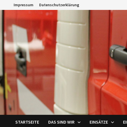
Zum
Impressum
Datenschutzerklärung
Inhalt
springen
STARTSEITE
DAS SIND WIR
EINSÄTZE
E