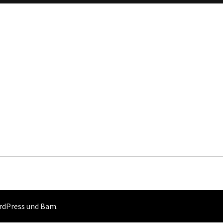
rdPress
und
Bam
.