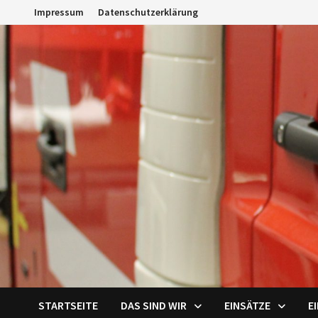
Zum
Impressum
Datenschutzerklärung
Inhalt
springen
STARTSEITE
DAS SIND WIR
EINSÄTZE
E