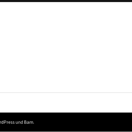
rdPress
und
Bam
.