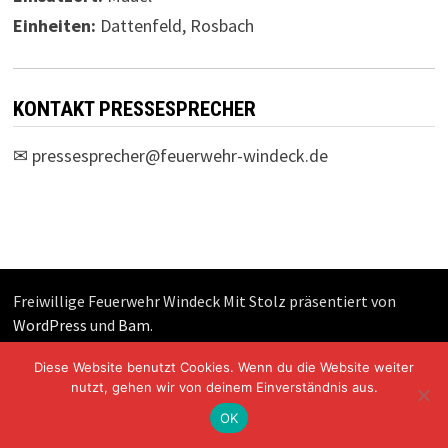
Einheiten:
Dattenfeld, Rosbach
KONTAKT PRESSESPRECHER
✉
pressesprecher@feuerwehr-windeck.de
Freiwillige Feuerwehr Windeck Mit Stolz präsentiert von
WordPress
und
Bam
.
Diese Website benutzt Cookies. Wenn du die Website weiter
nutzt, gehen wir von deinem Einverständnis aus.
OK