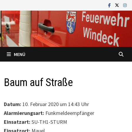
Zum
Inhalt
springen
MENÜ
Baum auf Straße
Datum:
10. Februar 2020 um 14:43 Uhr
Alarmierungsart:
Funkmeldeempfänger
Einsatzart:
SU-TH1-STURM
Einsatzort:
Mauel