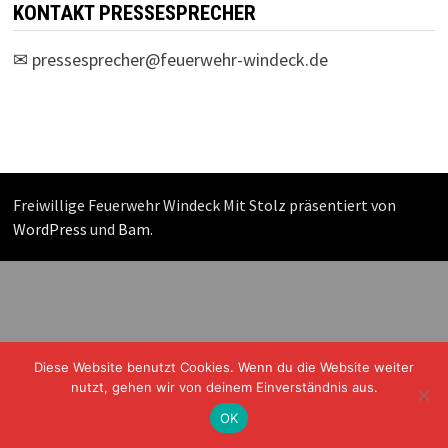
KONTAKT PRESSESPRECHER
✉
pressesprecher@feuerwehr-windeck.de
Freiwillige Feuerwehr Windeck Mit Stolz präsentiert von
WordPress
und
Bam
.
Diese Website benutzt Cookies. Wenn du die Website weiter
nutzt, gehen wir von deinem Einverständnis aus.
OK