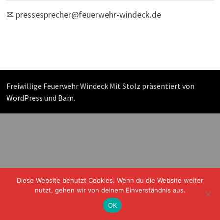
✉
pressesprecher@feuerwehr-windeck.de
Freiwillige Feuerwehr Windeck Mit Stolz präsentiert von
WordPress
und
Bam
.
Diese Website benutzt Cookies. Wenn du die Website weiter
nutzt, gehen wir von deinem Einverständnis aus.
OK