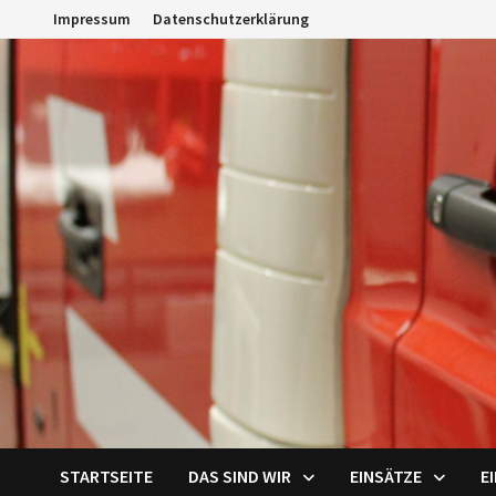
Zum
Impressum
Datenschutzerklärung
Inhalt
springen
STARTSEITE
DAS SIND WIR
EINSÄTZE
E