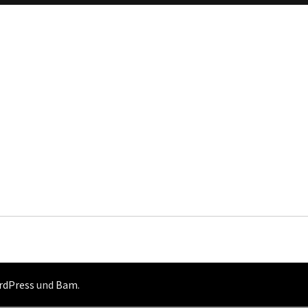
rdPress
und
Bam
.