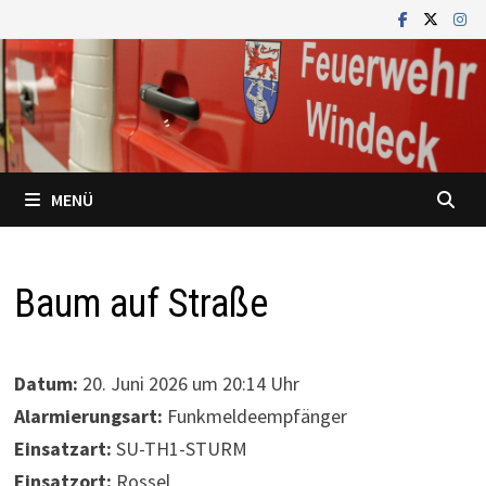
Zum
Inhalt
springen
MENÜ
Baum auf Straße
Datum:
20. Juni 2026 um 20:14 Uhr
Alarmierungsart:
Funkmeldeempfänger
Einsatzart:
SU-TH1-STURM
Einsatzort:
Rossel