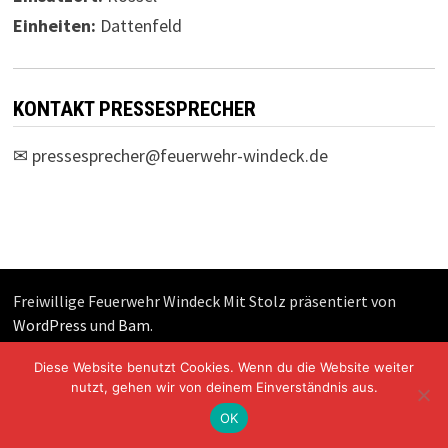
Einheiten:
Dattenfeld
KONTAKT PRESSESPRECHER
✉
pressesprecher@feuerwehr-windeck.de
Freiwillige Feuerwehr Windeck Mit Stolz präsentiert von
WordPress
und
Bam
.
Diese Website benutzt Cookies. Wenn du die Website weiter
nutzt, gehen wir von deinem Einverständnis aus.
OK