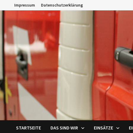
Zum
Impressum
Datenschutzerklärung
Inhalt
springen
STARTSEITE
DAS SIND WIR
EINSÄTZE
E