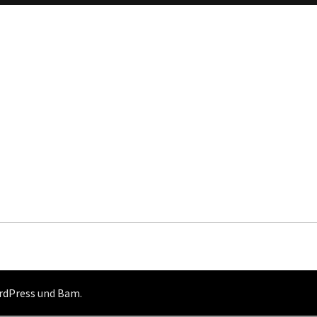
rdPress
und
Bam
.