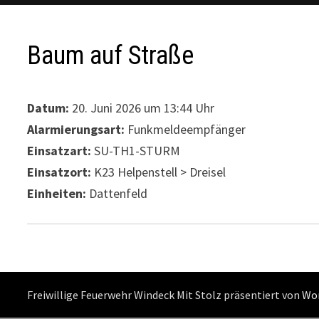
Baum auf Straße
Datum:
20. Juni 2026 um 13:44 Uhr
Alarmierungsart:
Funkmeldeempfänger
Einsatzart:
SU-TH1-STURM
Einsatzort:
K23 Helpenstell > Dreisel
Einheiten:
Dattenfeld
Freiwillige Feuerwehr Windeck Mit Stolz präsentiert von
Wo