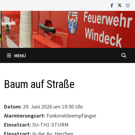
Zum
Inhalt
springen
MENÜ
Baum auf Straße
Datum:
20. Juni 2026 um 10:50 Uhr
Alarmierungsart:
Funkmeldeempfänger
Einsatzart:
SU-TH1-STURM
Einsatzort:
In der Au, Herchen