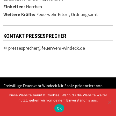
Einheiten:
Herchen
Weitere Kräfte:
Feuerwehr Eitorf, Ordnungsamt
KONTAKT PRESSESPRECHER
✉
pressesprecher@feuerwehr-windeck.de
Freiwillige Feuerwehr Windeck Mit Stolz präsentiert von
WordPress
und
Bam
.
Diese Website benutzt Cookies. Wenn du die Website weiter
nutzt, gehen wir von deinem Einverständnis aus.
OK