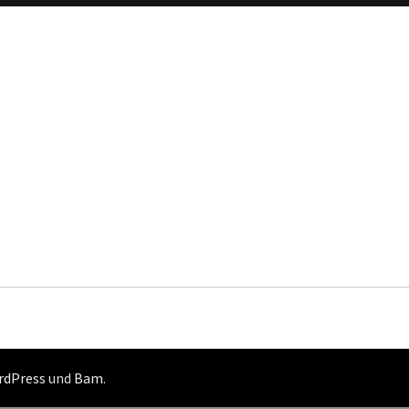
rdPress
und
Bam
.