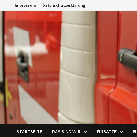
Zum
Impressum
Datenschutzerklärung
Inhalt
springen
STARTSEITE
DAS SIND WIR
EINSÄTZE
E