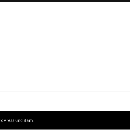
rdPress
und
Bam
.