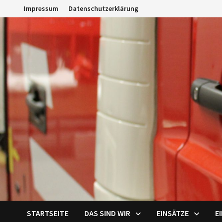
Zum
Impressum
Datenschutzerklärung
Inhalt
springen
STARTSEITE
DAS SIND WIR
EINSÄTZE
E