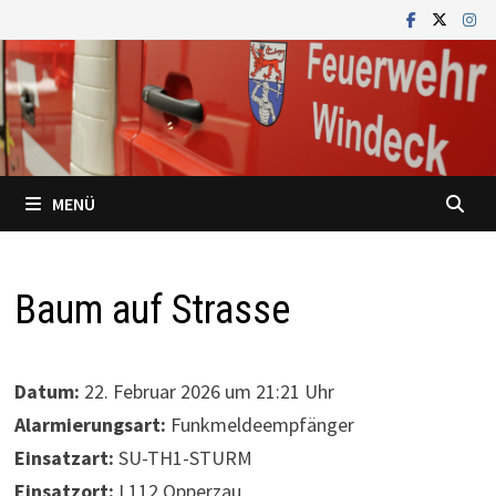
Zum
Inhalt
springen
MENÜ
Baum auf Strasse
Datum:
22. Februar 2026 um 21:21 Uhr
Alarmierungsart:
Funkmeldeempfänger
Einsatzart:
SU-TH1-STURM
Einsatzort:
L112 Opperzau