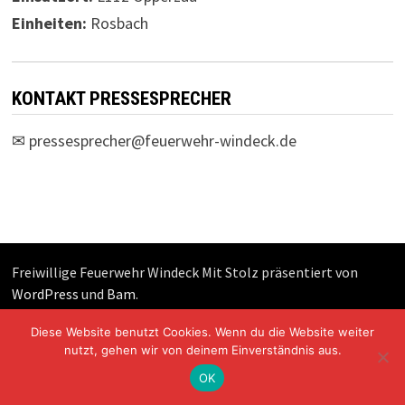
Einheiten:
Rosbach
KONTAKT PRESSESPRECHER
✉
pressesprecher@feuerwehr-windeck.de
Freiwillige Feuerwehr Windeck Mit Stolz präsentiert von
WordPress
und
Bam
.
Diese Website benutzt Cookies. Wenn du die Website weiter
nutzt, gehen wir von deinem Einverständnis aus.
OK