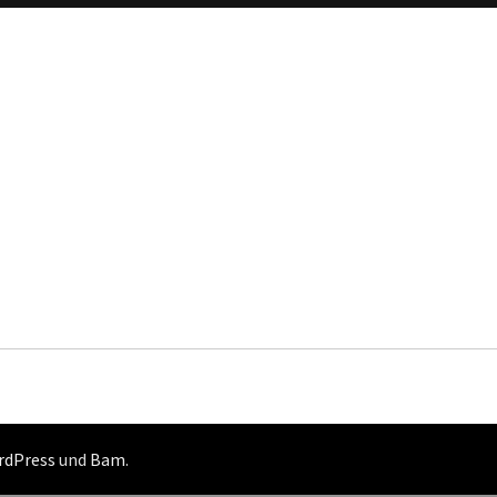
rdPress
und
Bam
.