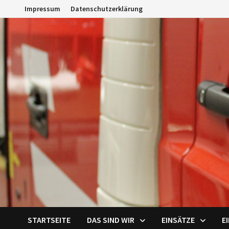
Zum
Impressum
Datenschutzerklärung
Inhalt
springen
STARTSEITE
DAS SIND WIR
EINSÄTZE
E