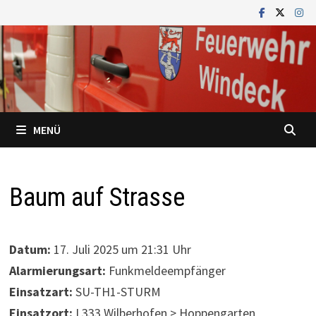
Zum
Inhalt
springen
MENÜ
Baum auf Strasse
Datum:
17. Juli 2025 um 21:31 Uhr
Alarmierungsart:
Funkmeldeempfänger
Einsatzart:
SU-TH1-STURM
Einsatzort:
L333 Wilberhofen > Hoppengarten