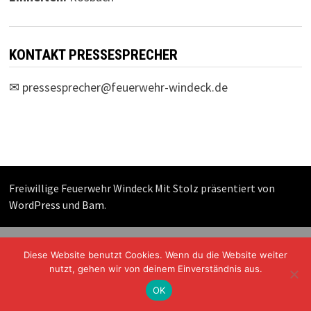
KONTAKT PRESSESPRECHER
✉
pressesprecher@feuerwehr-windeck.de
Freiwillige Feuerwehr Windeck Mit Stolz präsentiert von
WordPress
und
Bam
.
Diese Website benutzt Cookies. Wenn du die Website weiter
nutzt, gehen wir von deinem Einverständnis aus.
OK