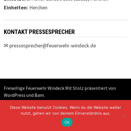
Einheiten:
Herchen
KONTAKT PRESSESPRECHER
✉
pressesprecher@feuerwehr-windeck.de
Freiwillige Feuerwehr Windeck Mit Stolz präsentiert von
WordPress
und
Bam
.
Diese Website benutzt Cookies. Wenn du die Website weiter
nutzt, gehen wir von deinem Einverständnis aus.
OK