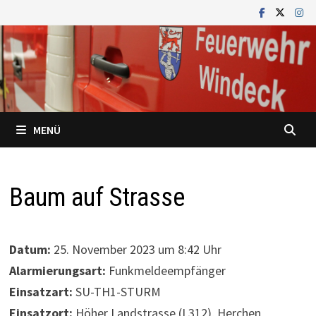
Zum
Inhalt
springen
MENÜ
Baum auf Strasse
Datum:
25. November 2023 um 8:42 Uhr
Alarmierungsart:
Funkmeldeempfänger
Einsatzart:
SU-TH1-STURM
Einsatzort:
Höher Landstrasse (L312), Herchen