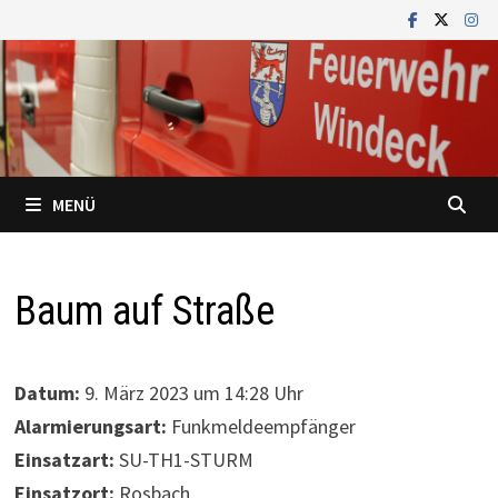
Zum
Inhalt
springen
MENÜ
Baum auf Straße
Datum:
9. März 2023 um 14:28 Uhr
Alarmierungsart:
Funkmeldeempfänger
Einsatzart:
SU-TH1-STURM
Einsatzort:
Rosbach