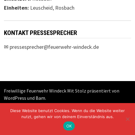
Einheiten:
Leuscheid, Rosbach
KONTAKT PRESSESPRECHER
✉
pressesprecher@feuerwehr-windeck.de
Freiwillige Feuerwehr Windeck Mit Stolz präsentiert von
WordPress
und
Bam
.
Diese Website benutzt Cookies. Wenn du die Website weiter
nutzt, gehen wir von deinem Einverständnis aus.
OK