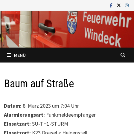
Zum
Inhalt
springen
MENÜ
Baum auf Straße
Datum:
8. März 2023 um 7:04 Uhr
Alarmierungsart:
Funkmeldeempfänger
Einsatzart:
SU-TH1-STURM
Einsatzort:
K23 Dreisel > Helpenstell