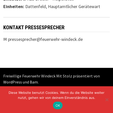
Einheiten:
Dattenfeld, Hauptamtlicher Gerätewart
KONTAKT PRESSESPRECHER
✉
pressesprecher@feuerwehr-windeck.de
Freiwillige Feuerwehr Windeck Mit Stolz präsentiert von
WordPress
und
Bam
.
Diese Website benutzt Cookies. Wenn du die Website weiter
nutzt, gehen wir von deinem Einverständnis aus.
OK