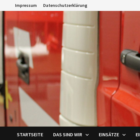
Zum
Impressum
Datenschutzerklärung
Inhalt
springen
STARTSEITE
DAS SIND WIR
EINSÄTZE
E