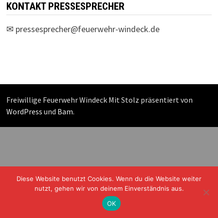
KONTAKT PRESSESPRECHER
✉
pressesprecher@feuerwehr-windeck.de
Freiwillige Feuerwehr Windeck Mit Stolz präsentiert von
WordPress
und
Bam
.
Diese Website benutzt Cookies. Wenn du die Website weiter
nutzt, gehen wir von deinem Einverständnis aus.
OK