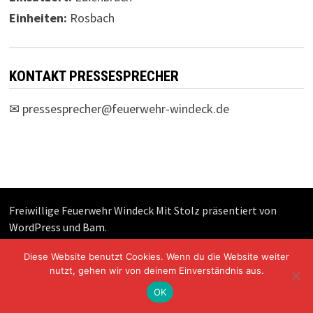
Einheiten:
Rosbach
KONTAKT PRESSESPRECHER
✉
pressesprecher@feuerwehr-windeck.de
Freiwillige Feuerwehr Windeck Mit Stolz präsentiert von
WordPress
und
Bam
.
Diese Website benutzt Cookies. Wenn du die Website weiter
nutzt, gehen wir von deinem Einverständnis aus.
OK