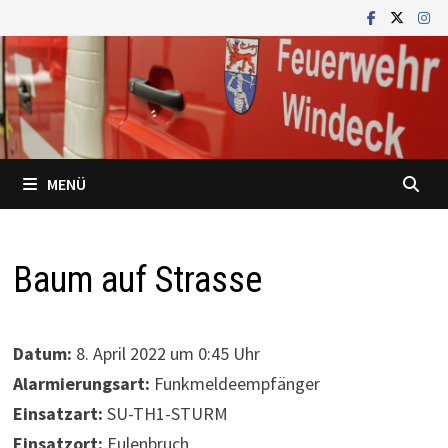
Zum
Inhalt
springen
MENÜ
Baum auf Strasse
Datum:
8. April 2022 um 0:45 Uhr
Alarmierungsart:
Funkmeldeempfänger
Einsatzart:
SU-TH1-STURM
Einsatzort:
Eulenbruch