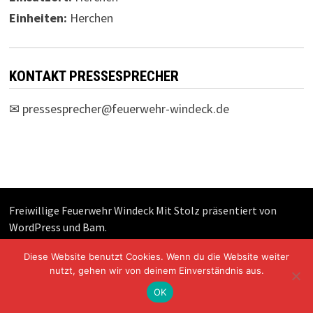
Einheiten:
Herchen
KONTAKT PRESSESPRECHER
✉
pressesprecher@feuerwehr-windeck.de
Freiwillige Feuerwehr Windeck Mit Stolz präsentiert von
WordPress
und
Bam
.
Diese Website benutzt Cookies. Wenn du die Website weiter
nutzt, gehen wir von deinem Einverständnis aus.
OK