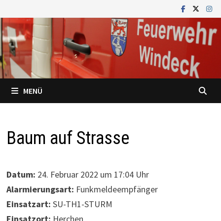
Zum
Inhalt
springen
MENÜ
Baum auf Strasse
Datum:
24. Februar 2022 um 17:04 Uhr
Alarmierungsart:
Funkmeldeempfänger
Einsatzart:
SU-TH1-STURM
Einsatzort:
Herchen