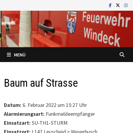
Zum
Inhalt
springen
MENÜ
Baum auf Strasse
Datum:
6. Februar 2022 um 15:27 Uhr
Alarmierungsart:
Funkmeldeempfänger
Einsatzart:
SU-TH1-STURM
Einsatzort:
L147 Leuscheid > Weyerbusch