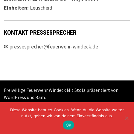
Einheiten:
Leuscheid
KONTAKT PRESSESPRECHER
✉
pressesprecher@feuerwehr-windeck.de
Freiwillige Feuerwehr Windeck Mit Stolz präsentiert von
WordPress
und
Bam
.
Diese Website benutzt Cookies. Wenn du die Website weiter
nutzt, gehen wir von deinem Einverständnis aus.
OK