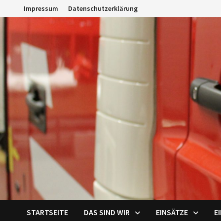
Zum
Impressum
Datenschutzerklärung
Inhalt
springen
STARTSEITE
DAS SIND WIR
EINSÄTZE
E