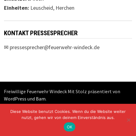
Einheiten:
Leuscheid, Herchen
KONTAKT PRESSESPRECHER
✉
pressesprecher@feuerwehr-windeck.de
Freiwillige Feuerwehr Windeck Mit Stolz präsentiert von
WordPress
und
Bam
.
Diese Website benutzt Cookies. Wenn du die Website weiter
nutzt, gehen wir von deinem Einverständnis aus.
OK