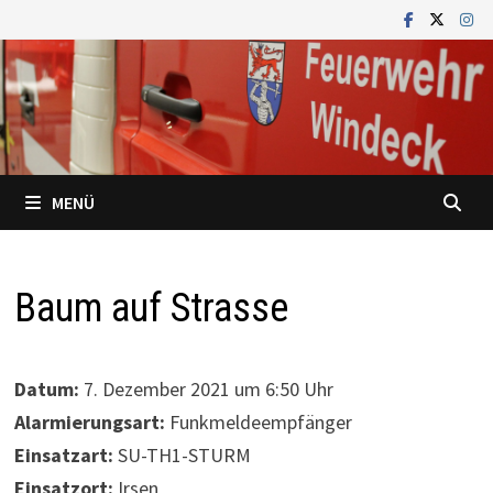
Zum
Inhalt
springen
MENÜ
Baum auf Strasse
Datum:
7. Dezember 2021 um 6:50 Uhr
Alarmierungsart:
Funkmeldeempfänger
Einsatzart:
SU-TH1-STURM
Einsatzort:
Irsen