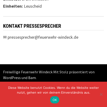
Einheiten:
Leuscheid
KONTAKT PRESSESPRECHER
✉
pressesprecher@feuerwehr-windeck.de
Freiwillige Feuerwehr Windeck Mit Stolz präsentiert von
WordPress
und
Bam
.
Diese Website benutzt Cookies. Wenn du die Website weiter
nutzt, gehen wir von deinem Einverständnis aus.
OK