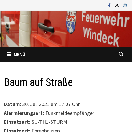
Zum
Inhalt
springen
MENÜ
Baum auf Straße
Datum:
30. Juli 2021 um 17:07 Uhr
Alarmierungsart:
Funkmeldeempfänger
Einsatzart:
SU-TH1-STURM
Einsatzort:
Ehrenhausen