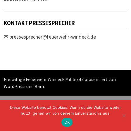
KONTAKT PRESSESPRECHER
✉
pressesprecher@feuerwehr-windeck.de
Freiwillige Feuerwehr Windeck Mit Stolz präsentiert von
WordPress
und
Bam
.
Diese Website benutzt Cookies. Wenn du die Website weiter
nutzt, gehen wir von deinem Einverständnis aus.
OK