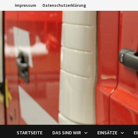
Zum
Impressum
Datenschutzerklärung
Inhalt
springen
STARTSEITE
DAS SIND WIR
EINSÄTZE
E