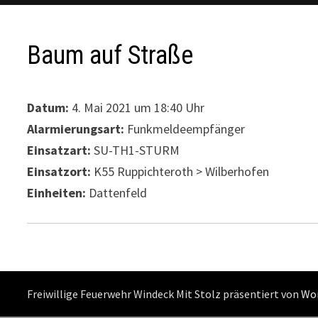
Baum auf Straße
Datum:
4. Mai 2021 um 18:40 Uhr
Alarmierungsart:
Funkmeldeempfänger
Einsatzart:
SU-TH1-STURM
Einsatzort:
K55 Ruppichteroth > Wilberhofen
Einheiten:
Dattenfeld
Freiwillige Feuerwehr Windeck Mit Stolz präsentiert von
Wo