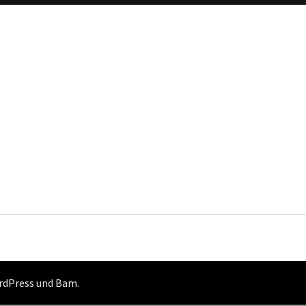
rdPress
und
Bam
.