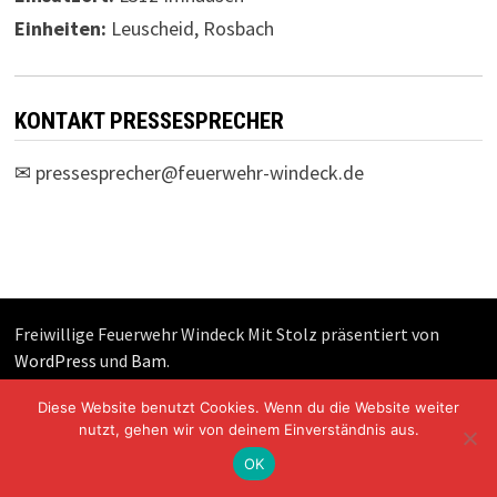
Einheiten:
Leuscheid, Rosbach
KONTAKT PRESSESPRECHER
✉
pressesprecher@feuerwehr-windeck.de
Freiwillige Feuerwehr Windeck Mit Stolz präsentiert von
WordPress
und
Bam
.
Diese Website benutzt Cookies. Wenn du die Website weiter
nutzt, gehen wir von deinem Einverständnis aus.
OK