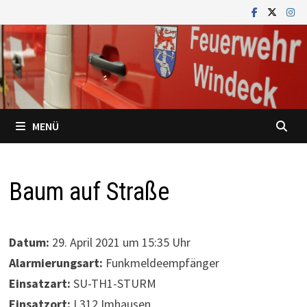
Zum
Inhalt
springen
MENÜ
Baum auf Straße
Datum:
29. April 2021 um 15:35 Uhr
Alarmierungsart:
Funkmeldeempfänger
Einsatzart:
SU-TH1-STURM
Einsatzort:
L312 Imhausen