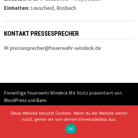
Einheiten:
Leuscheid, Rosbach
KONTAKT PRESSESPRECHER
✉
pressesprecher@feuerwehr-windeck.de
Freiwillige Feuerwehr Windeck Mit Stolz präsentiert von
WordPress
und
Bam
.
Diese Website benutzt Cookies. Wenn du die Website weiter
nutzt, gehen wir von deinem Einverständnis aus.
OK