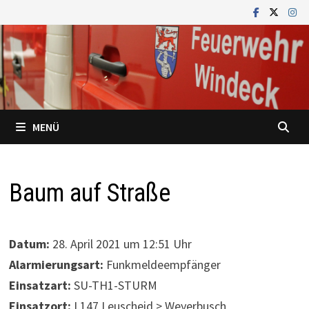
Zum
Inhalt
springen
MENÜ
Baum auf Straße
Datum:
28. April 2021 um 12:51 Uhr
Alarmierungsart:
Funkmeldeempfänger
Einsatzart:
SU-TH1-STURM
Einsatzort:
L147 Leuscheid > Weyerbusch