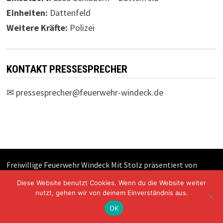
Einheiten:
Dattenfeld
Weitere Kräfte:
Polizei
KONTAKT PRESSESPRECHER
✉
pressesprecher@feuerwehr-windeck.de
Freiwillige Feuerwehr Windeck Mit Stolz präsentiert von
WordPress
und
Bam
.
Diese Website benutzt Cookies. Wenn du die Website weiter
nutzt, gehen wir von deinem Einverständnis aus.
OK