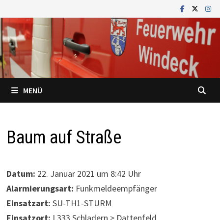
Zum
Inhalt
springen
MENÜ
Baum auf Straße
Datum:
22. Januar 2021 um 8:42 Uhr
Alarmierungsart:
Funkmeldeempfänger
Einsatzart:
SU-TH1-STURM
Einsatzort:
L333 Schladern > Dattenfeld