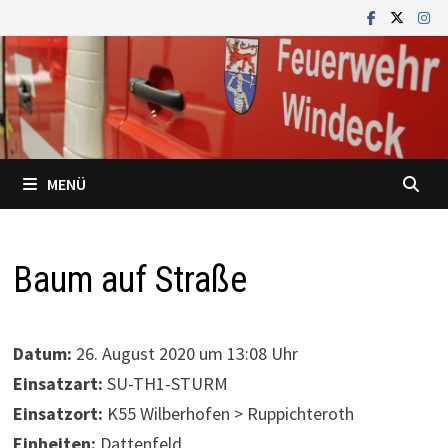
Zum
Inhalt
springen
MENÜ
Baum auf Straße
Datum:
26. August 2020 um 13:08 Uhr
Einsatzart:
SU-TH1-STURM
Einsatzort:
K55 Wilberhofen > Ruppichteroth
Einheiten:
Dattenfeld