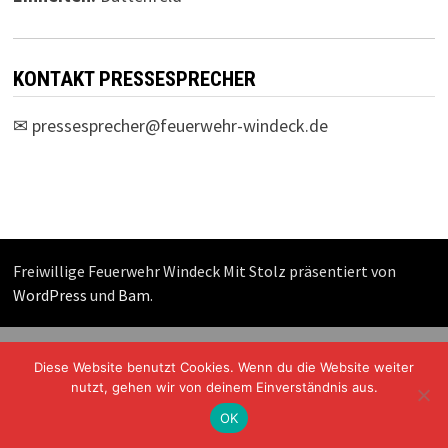
KONTAKT PRESSESPRECHER
✉
pressesprecher@feuerwehr-windeck.de
Freiwillige Feuerwehr Windeck Mit Stolz präsentiert von
WordPress
und
Bam
.
Diese Website benutzt Cookies. Wenn du die Website weiter
nutzt, gehen wir von deinem Einverständnis aus.
OK