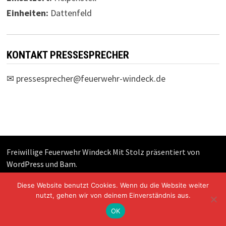
Einheiten:
Dattenfeld
KONTAKT PRESSESPRECHER
✉
pressesprecher@feuerwehr-windeck.de
Freiwillige Feuerwehr Windeck Mit Stolz präsentiert von
WordPress
und
Bam
.
Diese Website benutzt Cookies. Wenn du die Website weiter
nutzt, gehen wir von deinem Einverständnis aus.
OK