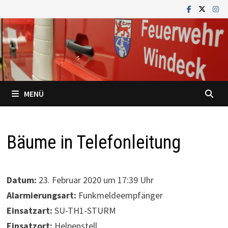
Zum
Inhalt
springen
MENÜ
Bäume in Telefonleitung
Datum:
23. Februar 2020 um 17:39 Uhr
Alarmierungsart:
Funkmeldeempfänger
Einsatzart:
SU-TH1-STURM
Einsatzort:
Helpenstell