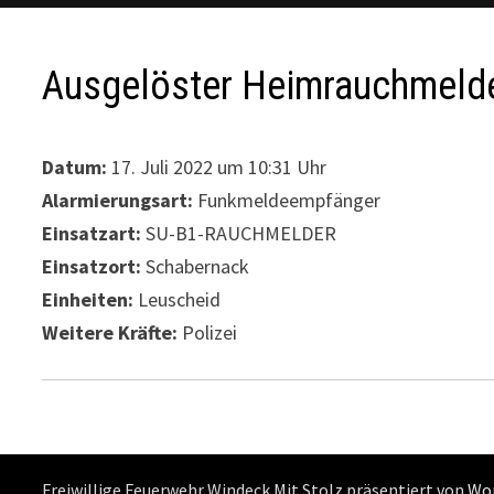
Ausgelöster Heimrauchmeld
Datum:
17. Juli 2022 um 10:31 Uhr
Alarmierungsart:
Funkmeldeempfänger
Einsatzart:
SU-B1-RAUCHMELDER
Einsatzort:
Schabernack
Einheiten:
Leuscheid
Weitere Kräfte:
Polizei
Freiwillige Feuerwehr Windeck Mit Stolz präsentiert von
Wo