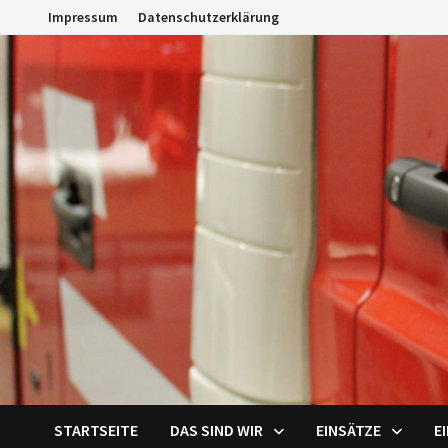
Zum
Impressum
Datenschutzerklärung
Inhalt
springen
STARTSEITE
DAS SIND WIR
EINSÄTZE
E