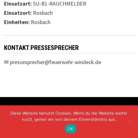
Einsatzart:
SU-B1-RAUCHMELDER
Einsatzort:
Rosbach
Einheiten:
Rosbach
KONTAKT PRESSESPRECHER
✉
pressesprecher@feuerwehr-windeck.de
Freiwillige Feuerwehr Windeck Mit Stolz präsentiert von
Diese Website benutzt Cookies. Wenn du die Website weiter
WordPress
und
Bam
.
nutzt, gehen wir von deinem Einverständnis aus.
OK