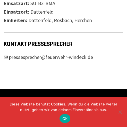
Einsatzart:
SU-B3-BMA
Einsatzort:
Dattenfeld
Einheiten:
Dattenfeld, Rosbach, Herchen
KONTAKT PRESSESPRECHER
✉
pressesprecher@feuerwehr-windeck.de
Freiwillige Feuerwehr Windeck Mit Stolz präsentiert von
Diese Website benutzt Cookies. Wenn du die Website weiter
WordPress
und
Bam
.
nutzt, gehen wir von deinem Einverständnis aus.
OK