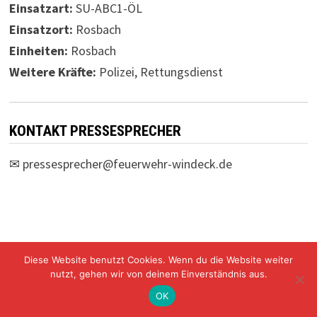
Einsatzart:
SU-ABC1-ÖL
Einsatzort:
Rosbach
Einheiten:
Rosbach
Weitere Kräfte:
Polizei, Rettungsdienst
KONTAKT PRESSESPRECHER
✉
pressesprecher@feuerwehr-windeck.de
Diese Website benutzt Cookies. Wenn du die Website weiter
Freiwillige Feuerwehr Windeck Mit Stolz präsentiert von
nutzt, gehen wir von deinem Einverständnis aus.
WordPress
und
Bam
.
OK