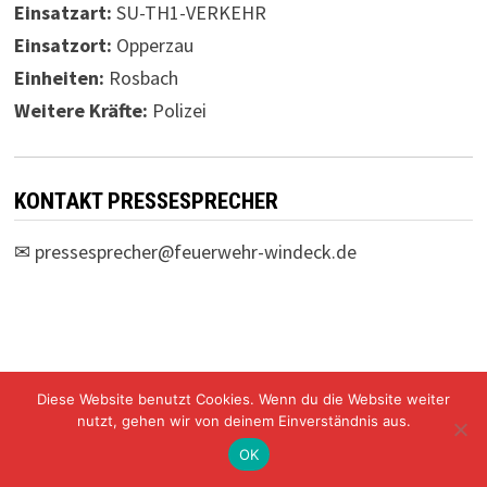
Einsatzart:
SU-TH1-VERKEHR
Einsatzort:
Opperzau
Einheiten:
Rosbach
Weitere Kräfte:
Polizei
KONTAKT PRESSESPRECHER
✉
pressesprecher@feuerwehr-windeck.de
Diese Website benutzt Cookies. Wenn du die Website weiter
Freiwillige Feuerwehr Windeck Mit Stolz präsentiert von
nutzt, gehen wir von deinem Einverständnis aus.
WordPress
und
Bam
.
OK