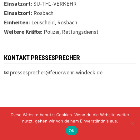
Einsatzart:
SU-TH1-VERKEHR
Einsatzort:
Rosbach
Einheiten:
Leuscheid, Rosbach
Weitere Kräfte:
Polizei, Rettungsdienst
KONTAKT PRESSESPRECHER
✉
pressesprecher@feuerwehr-windeck.de
Diese Website benutzt Cookies. Wenn du die Website weiter
Freiwillige Feuerwehr Windeck Mit Stolz präsentiert von
nutzt, gehen wir von deinem Einverständnis aus.
WordPress
und
Bam
.
OK