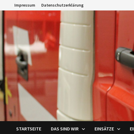
Zum
Impressum
Datenschutzerklärung
Inhalt
springen
STARTSEITE
DAS SIND WIR
EINSÄTZE
E