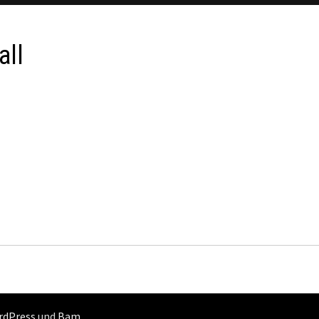
all
rdPress
und
Bam
.