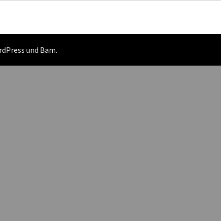
rdPress
und
Bam
.