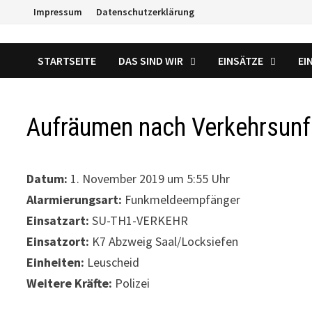
Zum
Impressum
Datenschutzerklärung
Inhalt
springen
STARTSEITE
DAS SIND WIR
EINSÄTZE
EI
Aufräumen nach Verkehrsunf
Datum:
1. November 2019 um 5:55 Uhr
Alarmierungsart:
Funkmeldeempfänger
Einsatzart:
SU-TH1-VERKEHR
Einsatzort:
K7 Abzweig Saal/Locksiefen
Einheiten:
Leuscheid
Weitere Kräfte:
Polizei