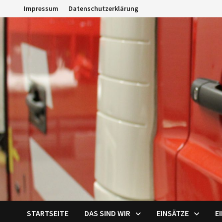
Zum
Impressum
Datenschutzerklärung
Inhalt
springen
STARTSEITE
DAS SIND WIR
EINSÄTZE
E