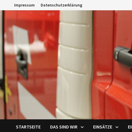
Zum
Impressum
Datenschutzerklärung
Inhalt
springen
STARTSEITE
DAS SIND WIR
EINSÄTZE
E