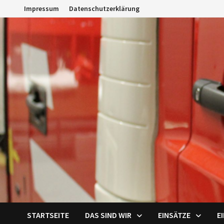
Zum
Impressum
Datenschutzerklärung
Inhalt
springen
STARTSEITE
DAS SIND WIR
EINSÄTZE
E