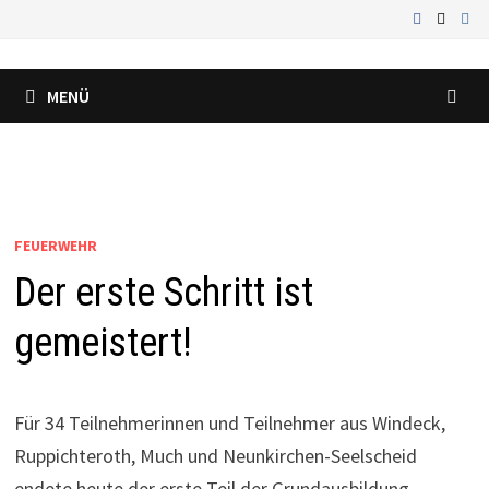
Zum
Inhalt
springen
MENÜ
FEUERWEHR
Der erste Schritt ist
gemeistert!
Für 34 Teilnehmerinnen und Teilnehmer aus Windeck,
Ruppichteroth, Much und Neunkirchen-Seelscheid
endete heute der erste Teil der Grundausbildung.