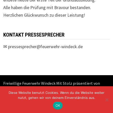
Alle haben die Prüfung mit Bravour bestanden.
Herzlichen Glückwunsch zu dieser Leistung!
KONTAKT PRESSESPRECHER
✉
pressesprecher@feuerwehr-windeck.de
Freiwillige Feuerwehr Windeck Mit Stolz präsentiert von
WordPress
und
Bam
.
Diese Website benutzt Cookies. Wenn du die Website weiter
nutzt, gehen wir von deinem Einverständnis aus.
OK