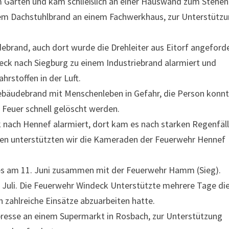
em Garten und kam schließlich an einer Hauswand zum Stehen
inem Dachstuhlbrand an einem Fachwerkhaus, zur Unterstütz
brand, auch dort wurde die Drehleiter aus Eitorf angeforde
ck nach Siegburg zu einem Industriebrand alarmiert und
rstoffen in der Luft.
Gebäudebrand mit Menschenleben in Gefahr, die Person konn
 Feuer schnell gelöscht werden.
 nach Hennef alarmiert, dort kam es nach starken Regenfäl
n unterstützten wir die Kameraden der Feuerwehr Hennef
 es am 11. Juni zusammen mit der Feuerwehr Hamm (Sieg).
. Juli. Die Feuerwehr Windeck Unterstützte mehrere Tage di
 zahlreiche Einsätze abzuarbeiten hatte.
resse an einem Supermarkt in Rosbach, zur Unterstützung