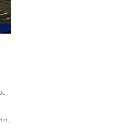
ck.
det,