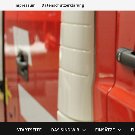
Zum
Impressum
Datenschutzerklärung
Inhalt
springen
STARTSEITE
DAS SIND WIR
EINSÄTZE
E