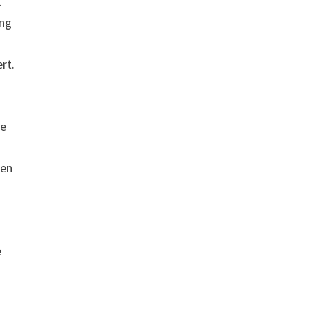
.
ung
rt.
te
len
e